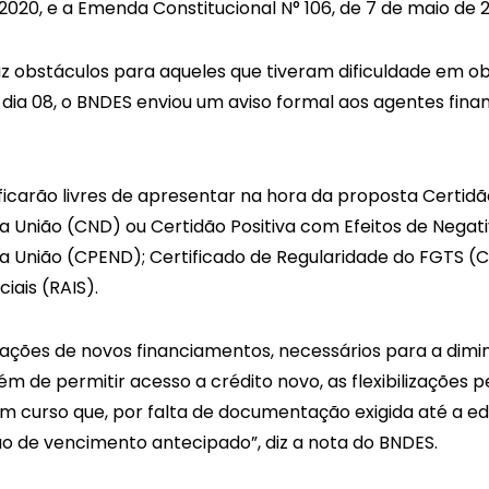
e 2020, e a Emenda Constitucional N° 106, de 7 de maio de 
z obstáculos para aqueles que tiveram dificuldade em o
dia 08, o BNDES enviou um aviso formal aos agentes fina
carão livres de apresentar na hora da proposta Certidão
da União (CND) ou Certidão Positiva com Efeitos de Negati
da União (CPEND); Certificado de Regularidade do FGTS (CRF
iais (RAIS).
ratações de novos financiamentos, necessários para a dimi
m de permitir acesso a crédito novo, as flexibilizações
em curso que, por falta de documentação exigida até a ed
o de vencimento antecipado”, diz a nota do BNDES.