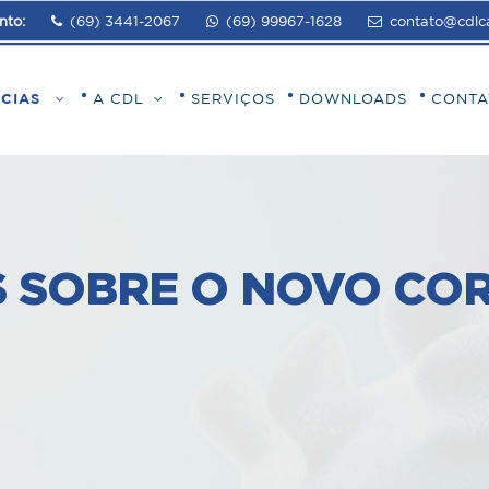
nto:
(69) 3441-2067
(69) 99967-1628
contato@cdlca
ÍCIAS
A CDL
SERVIÇOS
DOWNLOADS
CONTA
S SOBRE O NOVO CO