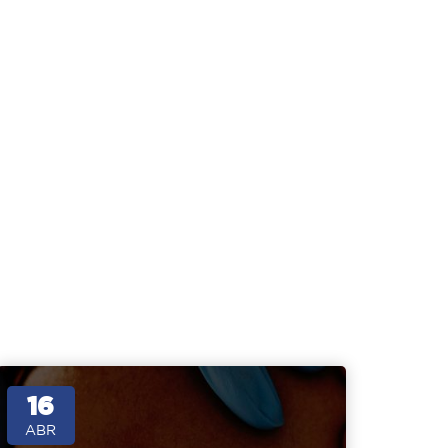
16
ABR