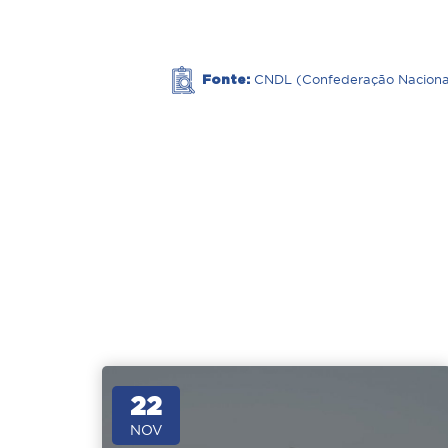
Fonte:
CNDL (Confederação Nacional 
22
NOV