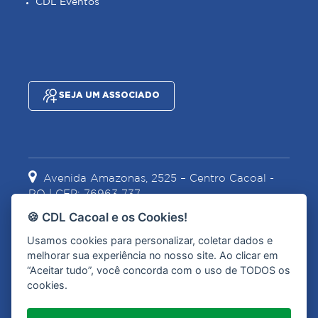
CDL Eventos
SEJA UM ASSOCIADO
Avenida Amazonas, 2525 – Centro Cacoal -
RO | CEP: 76963-737
🍪 CDL Cacoal e os Cookies!
Usamos cookies para personalizar, coletar dados e
(69) 3441-2067
(69) 99967-1628
melhorar sua experiência no nosso site. Ao clicar em
“Aceitar tudo”, você concorda com o uso de TODOS os
cookies.
contato@cdlcacoal.com.br