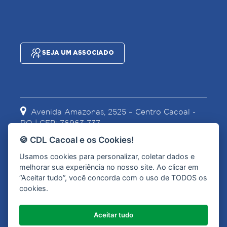
SEJA UM ASSOCIADO
Avenida Amazonas, 2525 – Centro Cacoal -
RO | CEP: 76963-737
🍪 CDL Cacoal e os Cookies!
Usamos cookies para personalizar, coletar dados e
(69) 3441-2067
(69) 99967-1628
melhorar sua experiência no nosso site. Ao clicar em
“Aceitar tudo”, você concorda com o uso de TODOS os
cookies.
contato@cdlcacoal.com.br
Aceitar tudo
Olá, como posso ajudar?