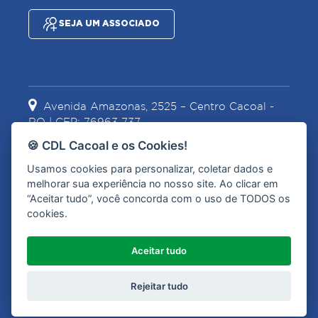
SEJA UM ASSOCIADO
Avenida Amazonas, 2525 – Centro Cacoal -
RO | CEP: 76963-737
🍪 CDL Cacoal e os Cookies!
Usamos cookies para personalizar, coletar dados e
(69) 3441-2067
(69) 99967-1628
melhorar sua experiência no nosso site. Ao clicar em
“Aceitar tudo”, você concorda com o uso de TODOS os
cookies.
contato@cdlcacoal.com.br
Aceitar tudo
Olá, como posso ajudar?
Rejeitar tudo