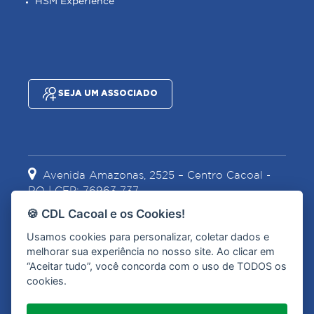
HSM Experience
SEJA UM ASSOCIADO
Avenida Amazonas, 2525 – Centro Cacoal -
RO | CEP: 76963-737
🍪 CDL Cacoal e os Cookies!
Usamos cookies para personalizar, coletar dados e
(69) 3441-2067
(69) 99967-1628
melhorar sua experiência no nosso site. Ao clicar em
“Aceitar tudo”, você concorda com o uso de TODOS os
cookies.
contato@cdlcacoal.com.br