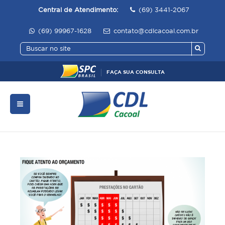
Central de Atendimento:
(69) 3441-2067
(69) 99967-1628
contato@cdlcacoal.com.br
FAÇA SUA CONSULTA